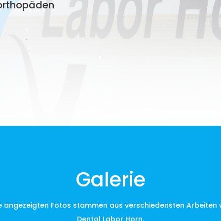
rorthopäden
Galerie
le angezeigten Fotos stammen aus verschiedensten Arbeiten 
Dental Labor Horn.