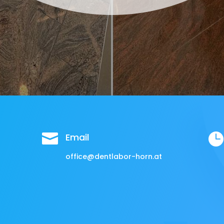


Email
office@dentlabor-horn.at